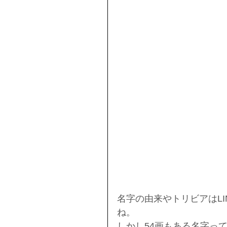
名字の由来やトリビアはL
ね。
しかし54画もある名字っ