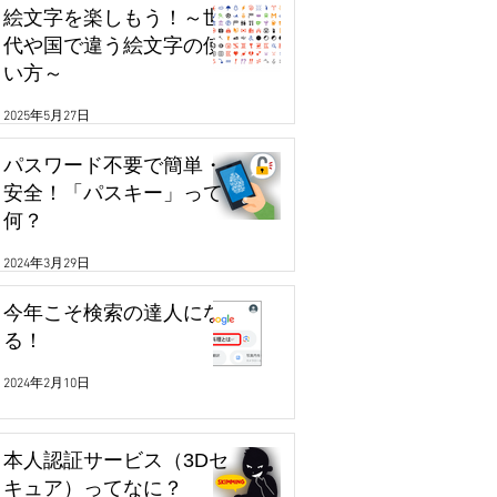
絵文字を楽しもう！～世
代や国で違う絵文字の使
い方～
2025年5月27日
パスワード不要で簡単・
安全！「パスキー」って
何？
2024年3月29日
今年こそ検索の達人にな
る！
2024年2月10日
本人認証サービス（3Dセ
キュア）ってなに？