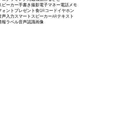
スピーカー
手書き
撮影
電子マネー
電話
メモ
フォント
プレゼント
食
QRコード
イヤホン
音声入力
スマートスピーカー
AR
テキスト
情報
ラベル
音声認識
画像