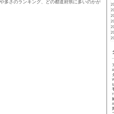
や多さのランキング、どの都道府県に多いのかが
2
2
2
2
2
2
2
A
W
Y