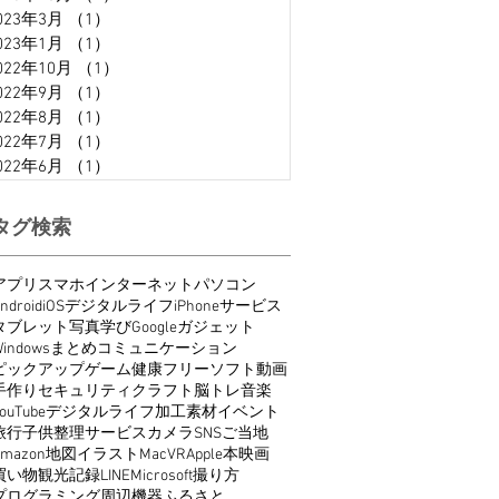
023年3月
（1）
1件の記事
023年1月
（1）
1件の記事
022年10月
（1）
1件の記事
022年9月
（1）
1件の記事
022年8月
（1）
1件の記事
022年7月
（1）
1件の記事
022年6月
（1）
1件の記事
タグ検索
アプリ
スマホ
インターネット
パソコン
ndroid
iOS
デジタルライフ
iPhone
サービス
タブレット
写真
学び
Google
ガジェット
indows
まとめ
コミュニケーション
ピックアップ
ゲーム
健康
フリーソフト
動画
手作り
セキュリティ
クラフト
脳トレ
音楽
ouTube
デジタルライフ
加工
素材
イベント
旅行
子供
整理
サービス
カメラ
SNS
ご当地
Amazon
地図
イラスト
Mac
VR
Apple
本
映画
買い物
観光
記録
LINE
Microsoft
撮り方
プログラミング
周辺機器
ふるさと