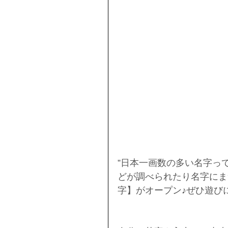
”日本一画数の多い名字っ
どが調べられたり名字にま
字】がオープン♪ぜひ遊び