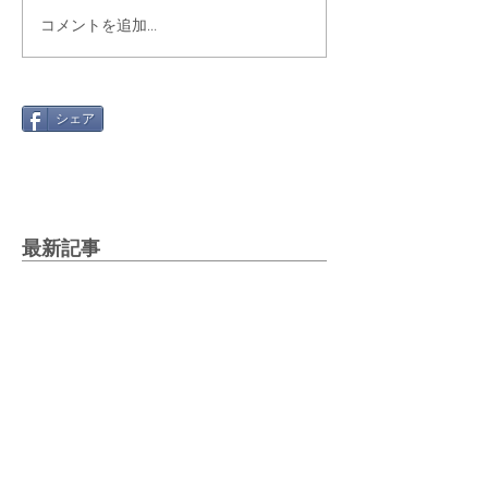
コメントを追加…
シェア
最新記事
Gmail 2026年問題と「自動転
送」への切り替え方
2025年12月12日
絵文字を楽しもう！～世代や国
で違う絵文字の使い方～