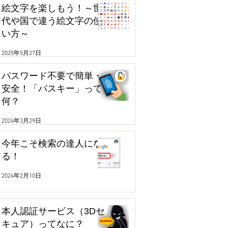
絵文字を楽しもう！～世
代や国で違う絵文字の使
い方～
2025年5月27日
パスワード不要で簡単・
安全！「パスキー」って
何？
2024年3月29日
今年こそ検索の達人にな
る！
2024年2月10日
本人認証サービス（3Dセ
キュア）ってなに？