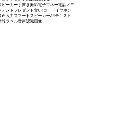
スピーカー
手書き
撮影
電子マネー
電話
メモ
フォント
プレゼント
食
QRコード
イヤホン
音声入力
スマートスピーカー
AR
テキスト
情報
ラベル
音声認識
画像