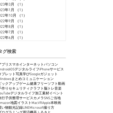
023年3月
（1）
1件の記事
023年1月
（1）
1件の記事
022年10月
（1）
1件の記事
022年9月
（1）
1件の記事
022年8月
（1）
1件の記事
022年7月
（1）
1件の記事
022年6月
（1）
1件の記事
タグ検索
アプリ
スマホ
インターネット
パソコン
ndroid
iOS
デジタルライフ
iPhone
サービス
タブレット
写真
学び
Google
ガジェット
indows
まとめ
コミュニケーション
ピックアップ
ゲーム
健康
フリーソフト
動画
手作り
セキュリティ
クラフト
脳トレ
音楽
ouTube
デジタルライフ
加工
素材
イベント
旅行
子供
整理
サービス
カメラ
SNS
ご当地
Amazon
地図
イラスト
Mac
VR
Apple
本
映画
買い物
観光
記録
LINE
Microsoft
撮り方
プログラミング
周辺機器
ふるさと