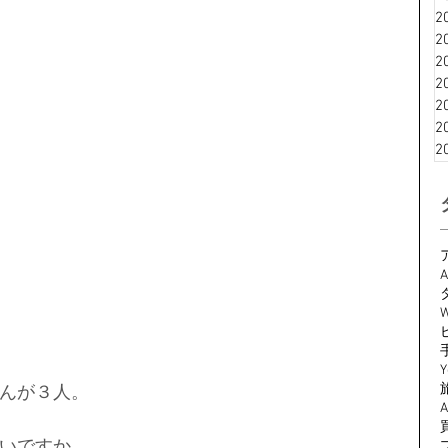
2
2
2
2
2
2
2
A
W
Y
んが３人。
いですか。