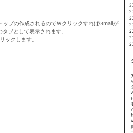
2
2
2
クトップの作成されるのでＷクリックすればGmailが
2
eのタブとして表示されます。
2
2
リックします。
2
A
W
Y