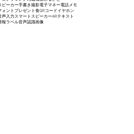
スピーカー
手書き
撮影
電子マネー
電話
メモ
フォント
プレゼント
食
QRコード
イヤホン
音声入力
スマートスピーカー
AR
テキスト
情報
ラベル
音声認識
画像