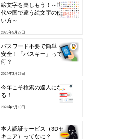
絵文字を楽しもう！～世
代や国で違う絵文字の使
い方～
2025年5月27日
パスワード不要で簡単・
安全！「パスキー」って
何？
2024年3月29日
今年こそ検索の達人にな
る！
2024年2月10日
本人認証サービス（3Dセ
キュア）ってなに？