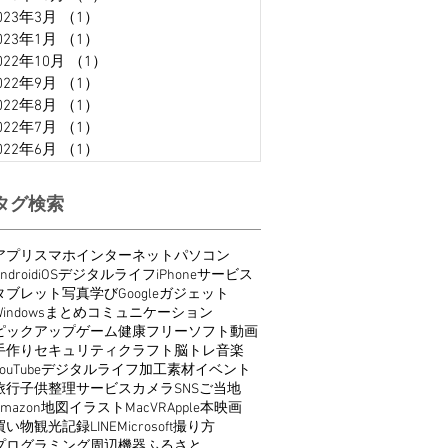
023年3月
（1）
1件の記事
023年1月
（1）
1件の記事
022年10月
（1）
1件の記事
022年9月
（1）
1件の記事
022年8月
（1）
1件の記事
022年7月
（1）
1件の記事
022年6月
（1）
1件の記事
タグ検索
アプリ
スマホ
インターネット
パソコン
ndroid
iOS
デジタルライフ
iPhone
サービス
タブレット
写真
学び
Google
ガジェット
indows
まとめ
コミュニケーション
ピックアップ
ゲーム
健康
フリーソフト
動画
手作り
セキュリティ
クラフト
脳トレ
音楽
ouTube
デジタルライフ
加工
素材
イベント
旅行
子供
整理
サービス
カメラ
SNS
ご当地
Amazon
地図
イラスト
Mac
VR
Apple
本
映画
買い物
観光
記録
LINE
Microsoft
撮り方
プログラミング
周辺機器
ふるさと