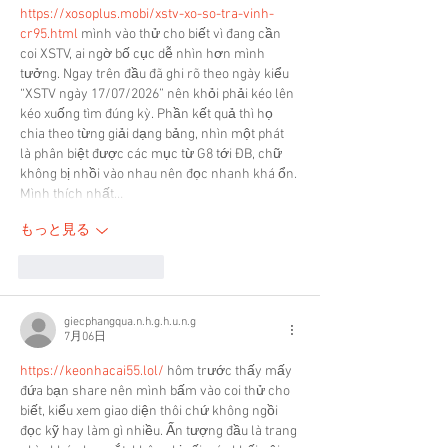
https://xosoplus.mobi/xstv-xo-so-tra-vinh-
cr95.html
 mình vào thử cho biết vì đang cần 
coi XSTV, ai ngờ bố cục dễ nhìn hơn mình 
tưởng. Ngay trên đầu đã ghi rõ theo ngày kiểu 
“XSTV ngày 17/07/2026” nên khỏi phải kéo lên 
kéo xuống tìm đúng kỳ. Phần kết quả thì họ 
chia theo từng giải dạng bảng, nhìn một phát 
là phân biệt được các mục từ G8 tới ĐB, chữ 
không bị nhồi vào nhau nên đọc nhanh khá ổn. 
Mình thích nhất…
もっと見る
いいね！
返信
giecphangqua.n.h.g.h.u.n.g
7月06日
https://keonhacai55.lol/
 hôm trước thấy mấy 
đứa bạn share nên mình bấm vào coi thử cho 
biết, kiểu xem giao diện thôi chứ không ngồi 
đọc kỹ hay làm gì nhiều. Ấn tượng đầu là trang 