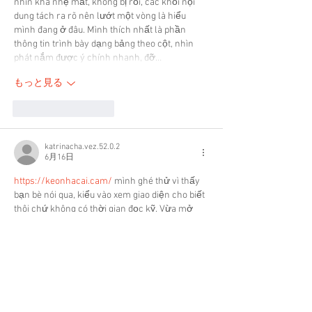
nhìn khá nhẹ mắt, không bị rối, các khối nội 
dung tách ra rõ nên lướt một vòng là hiểu 
mình đang ở đâu. Mình thích nhất là phần 
thông tin trình bày dạng bảng theo cột, nhìn 
phát nắm được ý chính nhanh, đỡ…
もっと見る
いいね！
返信
katrinacha.vez.52.0.2
6月16日
https://keonhacai.cam/
 mình ghé thử vì thấy 
bạn bè nói qua, kiểu vào xem giao diện cho biết 
thôi chứ không có thời gian đọc kỹ. Vừa mở 
lên thấy bố cục khá “dễ thở”, các phần được 
chia thành từng khối nhìn phát hiểu ngay đang 
ở đâu, không bị dồn chữ tùm lum. Mình để ý 
mấy chỗ dạng bảng/cột trình bày gọn, lướt 
nhanh vẫn bắt được ý chính mà không phải 
căng mắt. Thanh menu cũng nằm…