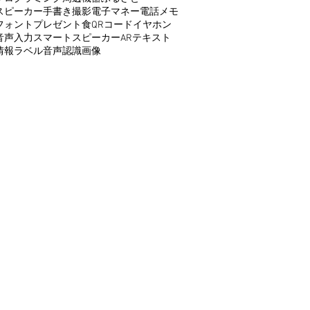
スピーカー
手書き
撮影
電子マネー
電話
メモ
フォント
プレゼント
食
QRコード
イヤホン
音声入力
スマートスピーカー
AR
テキスト
情報
ラベル
音声認識
画像