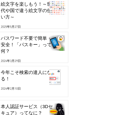
絵文字を楽しもう！～世
代や国で違う絵文字の使
い方～
2025年5月27日
パスワード不要で簡単・
安全！「パスキー」って
何？
2024年3月29日
今年こそ検索の達人にな
る！
2024年2月10日
本人認証サービス（3Dセ
キュア）ってなに？