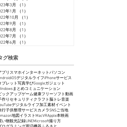
023年3月
（1）
1件の記事
023年1月
（1）
1件の記事
022年10月
（1）
1件の記事
022年9月
（1）
1件の記事
022年8月
（1）
1件の記事
022年7月
（1）
1件の記事
022年6月
（1）
1件の記事
タグ検索
アプリ
スマホ
インターネット
パソコン
ndroid
iOS
デジタルライフ
iPhone
サービス
タブレット
写真
学び
Google
ガジェット
indows
まとめ
コミュニケーション
ピックアップ
ゲーム
健康
フリーソフト
動画
手作り
セキュリティ
クラフト
脳トレ
音楽
ouTube
デジタルライフ
加工
素材
イベント
旅行
子供
整理
サービス
カメラ
SNS
ご当地
Amazon
地図
イラスト
Mac
VR
Apple
本
映画
買い物
観光
記録
LINE
Microsoft
撮り方
プログラミング
周辺機器
ふるさと