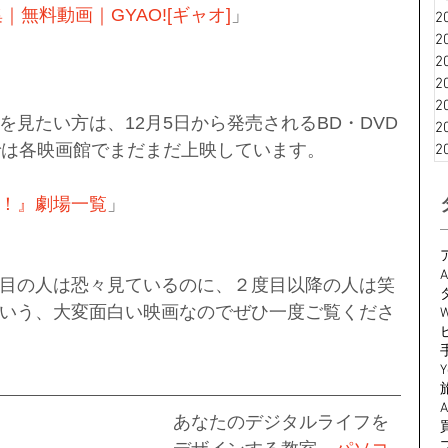
集｜無料動画｜GYAO![ギャオ]
」
2
2
2
2
2
見たい方は、12月5日から発売されるBD・DVD
2
では各映画館でまだまだ上映しています。
2
！』劇場一覧
」
A
目の人は恐々見ているのに、２度目以降の人は笑
いう、大変面白い映画なのでぜひ一度ご覧くださ
W
Y
あなたのデジタルライフを