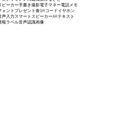
スピーカー
手書き
撮影
電子マネー
電話
メモ
フォント
プレゼント
食
QRコード
イヤホン
音声入力
スマートスピーカー
AR
テキスト
情報
ラベル
音声認識
画像