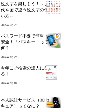
絵文字を楽しもう！～世
代や国で違う絵文字の使
い方～
2025年5月27日
パスワード不要で簡単・
安全！「パスキー」って
何？
2024年3月29日
今年こそ検索の達人にな
る！
2024年2月10日
本人認証サービス（3Dセ
キュア）ってなに？