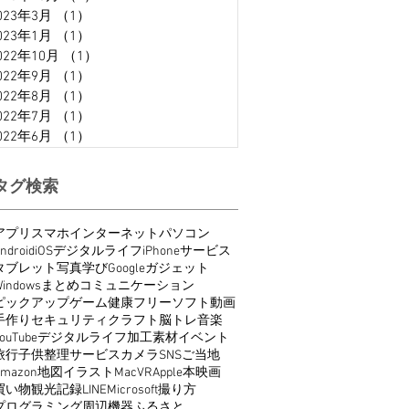
023年3月
（1）
1件の記事
023年1月
（1）
1件の記事
022年10月
（1）
1件の記事
022年9月
（1）
1件の記事
022年8月
（1）
1件の記事
022年7月
（1）
1件の記事
022年6月
（1）
1件の記事
タグ検索
アプリ
スマホ
インターネット
パソコン
ndroid
iOS
デジタルライフ
iPhone
サービス
タブレット
写真
学び
Google
ガジェット
indows
まとめ
コミュニケーション
ピックアップ
ゲーム
健康
フリーソフト
動画
手作り
セキュリティ
クラフト
脳トレ
音楽
ouTube
デジタルライフ
加工
素材
イベント
旅行
子供
整理
サービス
カメラ
SNS
ご当地
Amazon
地図
イラスト
Mac
VR
Apple
本
映画
買い物
観光
記録
LINE
Microsoft
撮り方
プログラミング
周辺機器
ふるさと