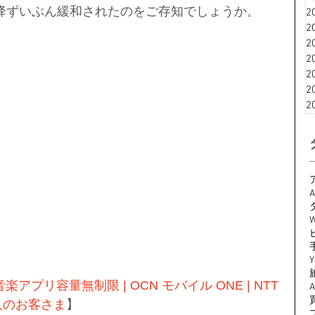
降ずいぶん緩和されたのをご存知でしょうか。
2
2
2
2
2
2
2
A
W
Y
楽アプリ容量無制限 | OCN モバイル ONE | NTT
人のお客さま
】