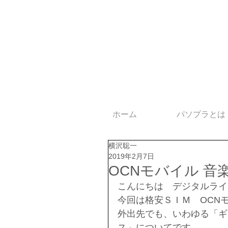
ホーム
パソプラとは
横沢聡一
2019年2月7日
OCNモバイル 
こんにちは　デジタルライ
今回は格安ＳＩＭ　OCN
外出先でも、いわゆる「ギ
ス」についてです。