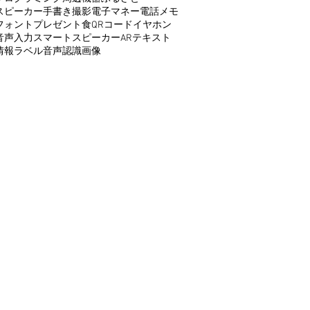
スピーカー
手書き
撮影
電子マネー
電話
メモ
フォント
プレゼント
食
QRコード
イヤホン
音声入力
スマートスピーカー
AR
テキスト
情報
ラベル
音声認識
画像