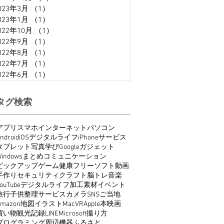
023年3月
（1）
1件の記事
023年1月
（1）
1件の記事
022年10月
（1）
1件の記事
022年9月
（1）
1件の記事
022年8月
（1）
1件の記事
022年7月
（1）
1件の記事
022年6月
（1）
1件の記事
タグ検索
アプリ
スマホ
インターネット
パソコン
ndroid
iOS
デジタルライフ
iPhone
サービス
タブレット
写真
学び
Google
ガジェット
indows
まとめ
コミュニケーション
ピックアップ
ゲーム
健康
フリーソフト
動画
手作り
セキュリティ
クラフト
脳トレ
音楽
ouTube
デジタルライフ
加工
素材
イベント
旅行
子供
整理
サービス
カメラ
SNS
ご当地
Amazon
地図
イラスト
Mac
VR
Apple
本
映画
買い物
観光
記録
LINE
Microsoft
撮り方
プログラミング
周辺機器
ふるさと