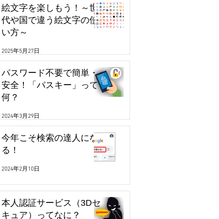
絵文字を楽しもう！～世
代や国で違う絵文字の使
い方～
2025年5月27日
パスワード不要で簡単・
安全！「パスキー」って
何？
2024年3月29日
今年こそ検索の達人にな
る！
2024年2月10日
本人認証サービス（3Dセ
キュア）ってなに？