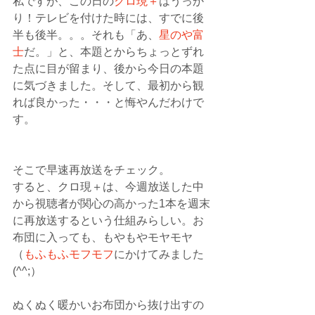
私ですが、この日の
クロ現＋
はうっか
り！テレビを付けた時には、すでに後
半も後半。。。それも「あ、
星のや富
士
だ。」と、本題とからちょっとずれ
た点に目が留まり、後から今日の本題
に気づきました。そして、最初から観
れば良かった・・・と悔やんだわけで
す。
そこで早速再放送をチェック。
すると、クロ現＋は、今週放送した中
から視聴者が関心の高かった1本を週末
に再放送するという仕組みらしい。お
布団に入っても、もやもやモヤモヤ
（
もふもふモフモフ
にかけてみました
(^^;）　
ぬくぬく暖かいお布団から抜け出すの