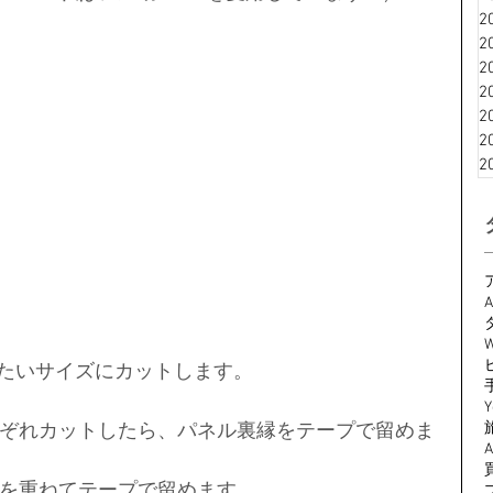
2
2
2
2
2
2
2
A
W
りたいサイズにカットします。
Y
ぞれカットしたら、パネル裏縁をテープで留めま
を重ねてテープで留めます。