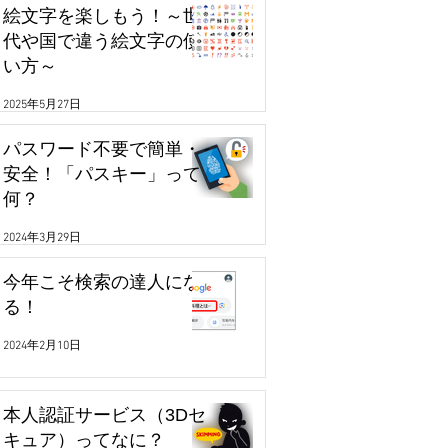
絵文字を楽しもう！～世
代や国で違う絵文字の使
い方～
2025年5月27日
パスワード不要で簡単・
安全！「パスキー」って
何？
2024年3月29日
今年こそ検索の達人にな
る！
2024年2月10日
本人認証サービス（3Dセ
キュア）ってなに？