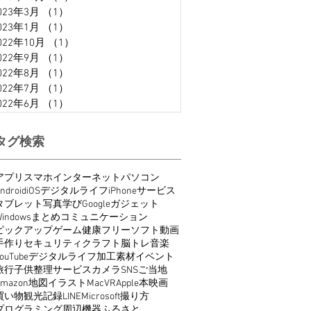
023年3月
（1）
1件の記事
023年1月
（1）
1件の記事
022年10月
（1）
1件の記事
022年9月
（1）
1件の記事
022年8月
（1）
1件の記事
022年7月
（1）
1件の記事
022年6月
（1）
1件の記事
タグ検索
アプリ
スマホ
インターネット
パソコン
ndroid
iOS
デジタルライフ
iPhone
サービス
タブレット
写真
学び
Google
ガジェット
indows
まとめ
コミュニケーション
ピックアップ
ゲーム
健康
フリーソフト
動画
手作り
セキュリティ
クラフト
脳トレ
音楽
ouTube
デジタルライフ
加工
素材
イベント
旅行
子供
整理
サービス
カメラ
SNS
ご当地
Amazon
地図
イラスト
Mac
VR
Apple
本
映画
買い物
観光
記録
LINE
Microsoft
撮り方
プログラミング
周辺機器
ふるさと