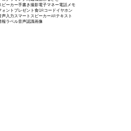
スピーカー
手書き
撮影
電子マネー
電話
メモ
フォント
プレゼント
食
QRコード
イヤホン
音声入力
スマートスピーカー
AR
テキスト
情報
ラベル
音声認識
画像