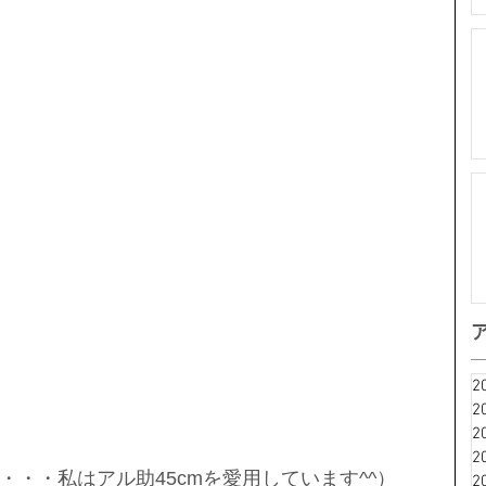
2
2
2
2
・・私はアル助45cmを愛用しています^^）
2