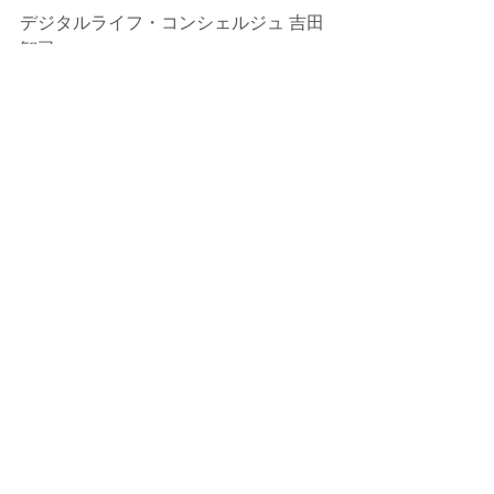
デジタルライフ・コンシェルジュ 吉田
智司
パソコン塾三郷教室（埼玉）
HP：
https://www.misatokyousitu.com/
コメント
コメントを追加…
シェア