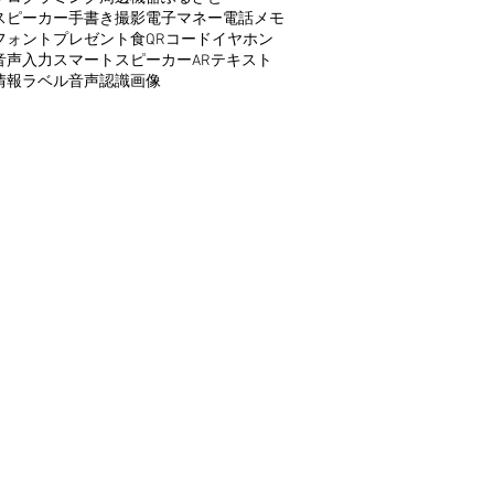
スピーカー
手書き
撮影
電子マネー
電話
メモ
フォント
プレゼント
食
QRコード
イヤホン
音声入力
スマートスピーカー
AR
テキスト
情報
ラベル
音声認識
画像