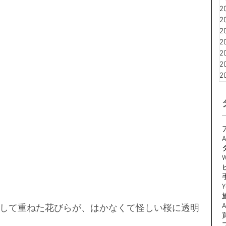
2
2
2
2
2
2
2
A
W
Y
して重ねた花びらが、はかなくて怪しい桜に透明