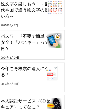
絵文字を楽しもう！～世
代や国で違う絵文字の使
い方～
2025年5月27日
パスワード不要で簡単・
安全！「パスキー」って
何？
2024年3月29日
今年こそ検索の達人にな
る！
2024年2月10日
本人認証サービス（3Dセ
キュア）ってなに？