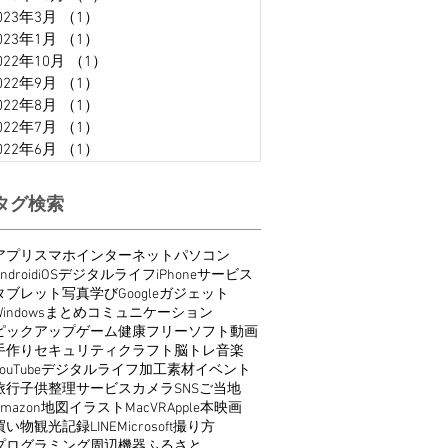
023年3月
（1）
1件の記事
023年1月
（1）
1件の記事
022年10月
（1）
1件の記事
022年9月
（1）
1件の記事
022年8月
（1）
1件の記事
022年7月
（1）
1件の記事
022年6月
（1）
1件の記事
タグ検索
アプリ
スマホ
インターネット
パソコン
ndroid
iOS
デジタルライフ
iPhone
サービス
タブレット
写真
学び
Google
ガジェット
indows
まとめ
コミュニケーション
ピックアップ
ゲーム
健康
フリーソフト
動画
手作り
セキュリティ
クラフト
脳トレ
音楽
ouTube
デジタルライフ
加工
素材
イベント
旅行
子供
整理
サービス
カメラ
SNS
ご当地
Amazon
地図
イラスト
Mac
VR
Apple
本
映画
買い物
観光
記録
LINE
Microsoft
撮り方
プログラミング
周辺機器
ふるさと