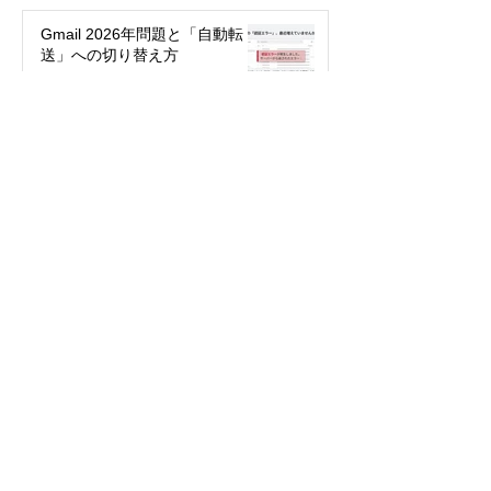
Gmail 2026年問題と「自動転
送」への切り替え方
2025年12月12日
絵文字を楽しもう！～世代や国
で違う絵文字の使い方～
2025年5月27日
パスワード不要で簡単・安全！
「パスキー」って何？
2024年3月29日
今年こそ検索の達人になる！