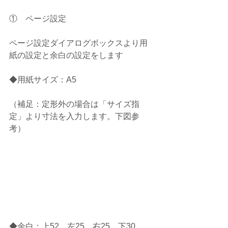
①　ページ設定　
ページ設定ダイアログボックスより用
紙の設定と余白の設定をします
◆用紙サイズ：A5
（補足：定形外の場合は「サイズ指
定」より寸法を入力します。下図参
考）
◆余白：上52　左25　右25　下30