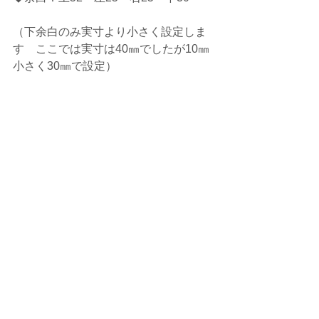
（下余白のみ実寸より小さく設定しま
す　ここでは実寸は40㎜でしたが10㎜
小さく30㎜で設定）