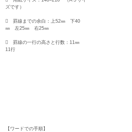
ズです）
    罫線までの余白：上52㎜　下40
㎜　左25㎜　右25㎜
    罫線の一行の高さと行数：11㎜　
11行
【ワードでの手順】