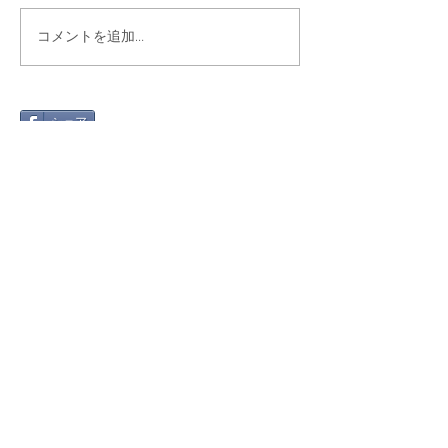
コメントを追加…
シェア
最新記事
Gmail 2026年問題と「自動転
送」への切り替え方
2025年12月12日
絵文字を楽しもう！～世代や国
で違う絵文字の使い方～