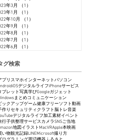
023年3月
（1）
1件の記事
023年1月
（1）
1件の記事
022年10月
（1）
1件の記事
022年9月
（1）
1件の記事
022年8月
（1）
1件の記事
022年7月
（1）
1件の記事
022年6月
（1）
1件の記事
タグ検索
アプリ
スマホ
インターネット
パソコン
ndroid
iOS
デジタルライフ
iPhone
サービス
タブレット
写真
学び
Google
ガジェット
indows
まとめ
コミュニケーション
ピックアップ
ゲーム
健康
フリーソフト
動画
手作り
セキュリティ
クラフト
脳トレ
音楽
ouTube
デジタルライフ
加工
素材
イベント
旅行
子供
整理
サービス
カメラ
SNS
ご当地
Amazon
地図
イラスト
Mac
VR
Apple
本
映画
買い物
観光
記録
LINE
Microsoft
撮り方
プログラミング
周辺機器
ふるさと