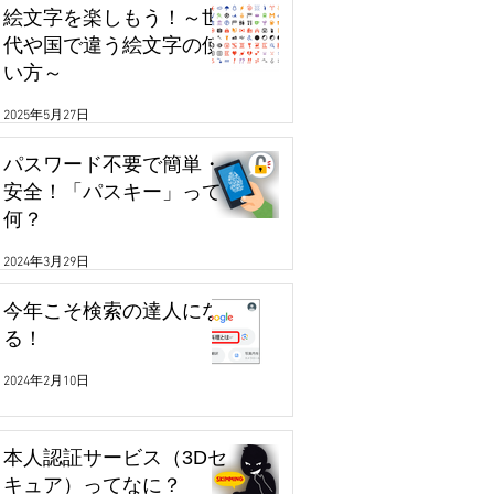
絵文字を楽しもう！～世
代や国で違う絵文字の使
い方～
2025年5月27日
パスワード不要で簡単・
安全！「パスキー」って
何？
2024年3月29日
今年こそ検索の達人にな
る！
2024年2月10日
本人認証サービス（3Dセ
キュア）ってなに？