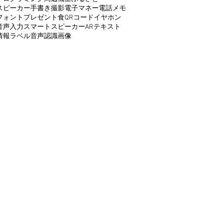
スピーカー
手書き
撮影
電子マネー
電話
メモ
フォント
プレゼント
食
QRコード
イヤホン
音声入力
スマートスピーカー
AR
テキスト
情報
ラベル
音声認識
画像