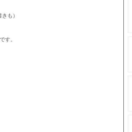
書きも）
です。