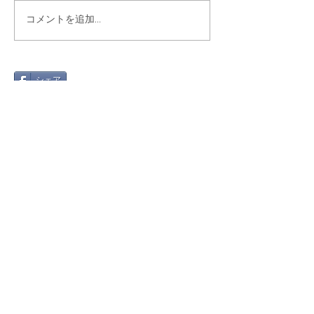
コメントを追加…
シェア
最新記事
Gmail 2026年問題と「自動転
送」への切り替え方
2025年12月12日
絵文字を楽しもう！～世代や国
で違う絵文字の使い方～