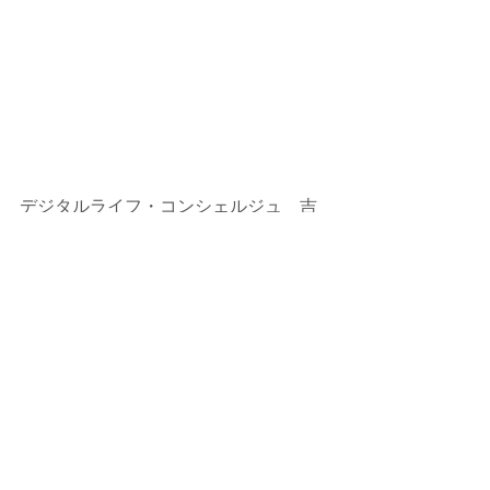
デジタルライフ・コンシェルジュ　吉
田智司
パソコン塾三郷教室（埼玉）
HP：
https://www.misatokyousitu.com/
コメント