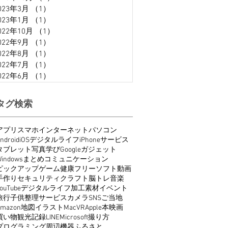
023年3月
（1）
1件の記事
023年1月
（1）
1件の記事
022年10月
（1）
1件の記事
022年9月
（1）
1件の記事
022年8月
（1）
1件の記事
022年7月
（1）
1件の記事
022年6月
（1）
1件の記事
タグ検索
アプリ
スマホ
インターネット
パソコン
ndroid
iOS
デジタルライフ
iPhone
サービス
タブレット
写真
学び
Google
ガジェット
indows
まとめ
コミュニケーション
ピックアップ
ゲーム
健康
フリーソフト
動画
手作り
セキュリティ
クラフト
脳トレ
音楽
ouTube
デジタルライフ
加工
素材
イベント
旅行
子供
整理
サービス
カメラ
SNS
ご当地
Amazon
地図
イラスト
Mac
VR
Apple
本
映画
買い物
観光
記録
LINE
Microsoft
撮り方
プログラミング
周辺機器
ふるさと