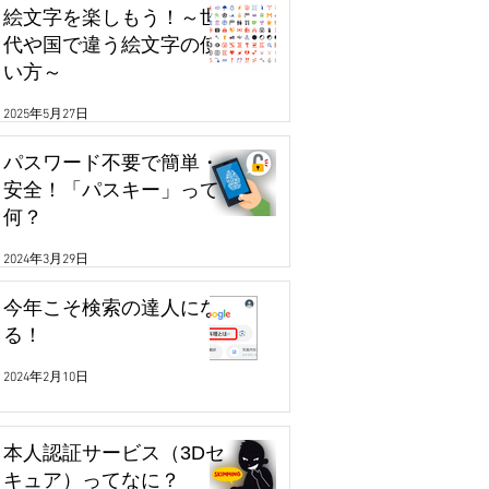
絵文字を楽しもう！～世
代や国で違う絵文字の使
い方～
2025年5月27日
パスワード不要で簡単・
安全！「パスキー」って
何？
2024年3月29日
今年こそ検索の達人にな
る！
2024年2月10日
本人認証サービス（3Dセ
キュア）ってなに？