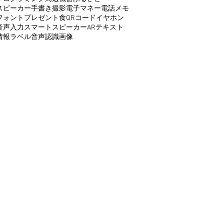
スピーカー
手書き
撮影
電子マネー
電話
メモ
フォント
プレゼント
食
QRコード
イヤホン
音声入力
スマートスピーカー
AR
テキスト
情報
ラベル
音声認識
画像