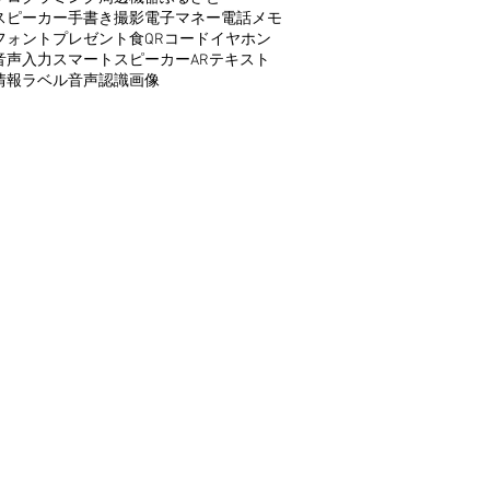
スピーカー
手書き
撮影
電子マネー
電話
メモ
フォント
プレゼント
食
QRコード
イヤホン
音声入力
スマートスピーカー
AR
テキスト
情報
ラベル
音声認識
画像