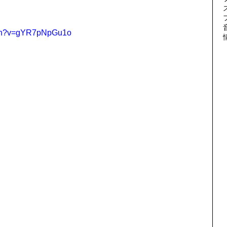
tch?v=gYR7pNpGu1o