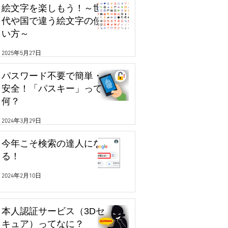
絵文字を楽しもう！～世
代や国で違う絵文字の使
い方～
2025年5月27日
パスワード不要で簡単・
安全！「パスキー」って
何？
2024年3月29日
今年こそ検索の達人にな
る！
2024年2月10日
本人認証サービス（3Dセ
キュア）ってなに？