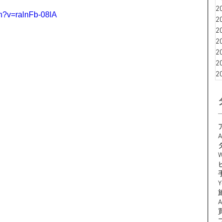
2
h?v=ralnFb-08lA
2
2
2
2
2
2
A
W
Y