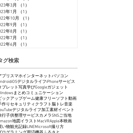
023年3月
（1）
1件の記事
023年1月
（1）
1件の記事
022年10月
（1）
1件の記事
022年9月
（1）
1件の記事
022年8月
（1）
1件の記事
022年7月
（1）
1件の記事
022年6月
（1）
1件の記事
タグ検索
アプリ
スマホ
インターネット
パソコン
ndroid
iOS
デジタルライフ
iPhone
サービス
タブレット
写真
学び
Google
ガジェット
indows
まとめ
コミュニケーション
ピックアップ
ゲーム
健康
フリーソフト
動画
手作り
セキュリティ
クラフト
脳トレ
音楽
ouTube
デジタルライフ
加工
素材
イベント
旅行
子供
整理
サービス
カメラ
SNS
ご当地
Amazon
地図
イラスト
Mac
VR
Apple
本
映画
買い物
観光
記録
LINE
Microsoft
撮り方
プログラミング
周辺機器
ふるさと