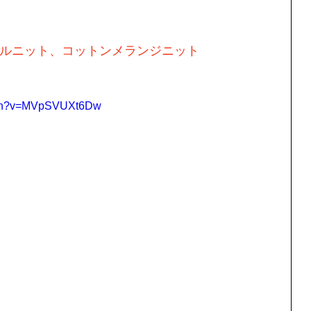
ルニット、コットンメランジニット
atch?v=MVpSVUXt6Dw