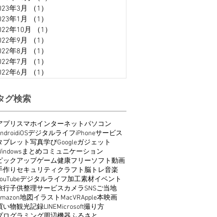
023年3月
（1）
1件の記事
023年1月
（1）
1件の記事
022年10月
（1）
1件の記事
022年9月
（1）
1件の記事
022年8月
（1）
1件の記事
022年7月
（1）
1件の記事
022年6月
（1）
1件の記事
タグ検索
アプリ
スマホ
インターネット
パソコン
ndroid
iOS
デジタルライフ
iPhone
サービス
タブレット
写真
学び
Google
ガジェット
indows
まとめ
コミュニケーション
ピックアップ
ゲーム
健康
フリーソフト
動画
手作り
セキュリティ
クラフト
脳トレ
音楽
ouTube
デジタルライフ
加工
素材
イベント
旅行
子供
整理
サービス
カメラ
SNS
ご当地
Amazon
地図
イラスト
Mac
VR
Apple
本
映画
買い物
観光
記録
LINE
Microsoft
撮り方
プログラミング
周辺機器
ふるさと