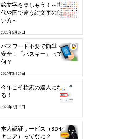
絵文字を楽しもう！～世
代や国で違う絵文字の使
い方～
2025年5月27日
パスワード不要で簡単・
安全！「パスキー」って
何？
2024年3月29日
今年こそ検索の達人にな
る！
2024年2月10日
本人認証サービス（3Dセ
キュア）ってなに？