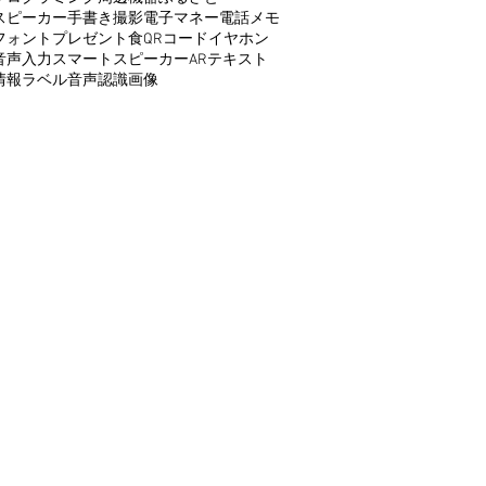
スピーカー
手書き
撮影
電子マネー
電話
メモ
フォント
プレゼント
食
QRコード
イヤホン
音声入力
スマートスピーカー
AR
テキスト
情報
ラベル
音声認識
画像