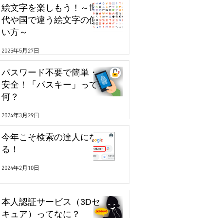
絵文字を楽しもう！～世
代や国で違う絵文字の使
い方～
2025年5月27日
パスワード不要で簡単・
安全！「パスキー」って
何？
2024年3月29日
今年こそ検索の達人にな
る！
2024年2月10日
本人認証サービス（3Dセ
キュア）ってなに？