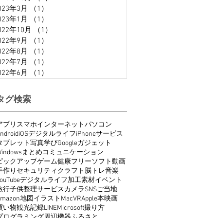
023年3月
（1）
1件の記事
023年1月
（1）
1件の記事
022年10月
（1）
1件の記事
022年9月
（1）
1件の記事
022年8月
（1）
1件の記事
022年7月
（1）
1件の記事
022年6月
（1）
1件の記事
タグ検索
アプリ
スマホ
インターネット
パソコン
ndroid
iOS
デジタルライフ
iPhone
サービス
タブレット
写真
学び
Google
ガジェット
indows
まとめ
コミュニケーション
ピックアップ
ゲーム
健康
フリーソフト
動画
手作り
セキュリティ
クラフト
脳トレ
音楽
ouTube
デジタルライフ
加工
素材
イベント
旅行
子供
整理
サービス
カメラ
SNS
ご当地
Amazon
地図
イラスト
Mac
VR
Apple
本
映画
買い物
観光
記録
LINE
Microsoft
撮り方
プログラミング
周辺機器
ふるさと