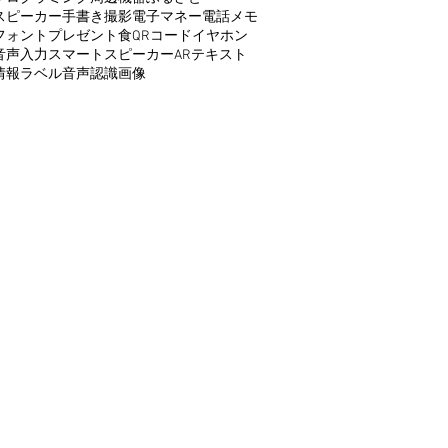
スピーカー
手書き
撮影
電子マネー
電話
メモ
フォント
プレゼント
食
QRコード
イヤホン
音声入力
スマートスピーカー
AR
テキスト
情報
ラベル
音声認識
画像