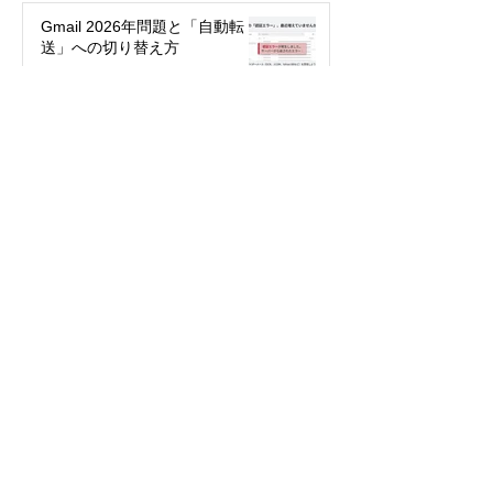
Gmail 2026年問題と「自動転
送」への切り替え方
2025年12月12日
絵文字を楽しもう！～世代や国
で違う絵文字の使い方～
2025年5月27日
パスワード不要で簡単・安全！
「パスキー」って何？
2024年3月29日
今年こそ検索の達人になる！