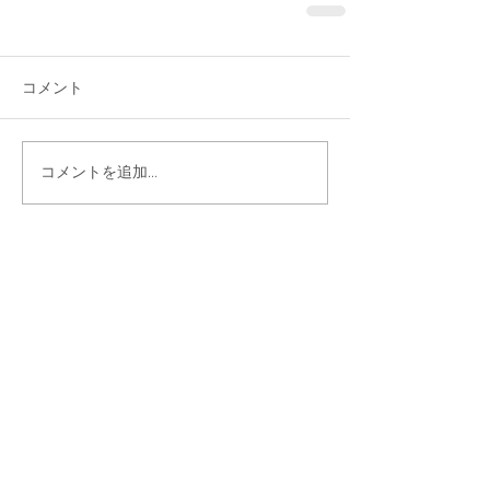
コメント
コメントを追加…
シェア
最新記事
Gmail 2026年問題と「自動転
送」への切り替え方