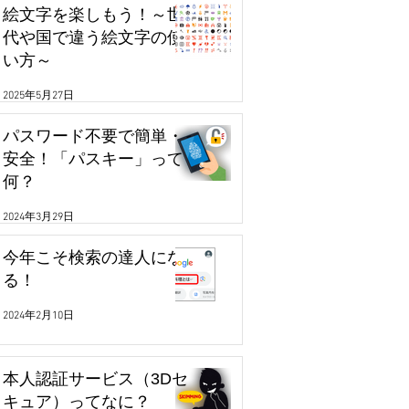
絵文字を楽しもう！～世
代や国で違う絵文字の使
い方～
2025年5月27日
パスワード不要で簡単・
安全！「パスキー」って
何？
2024年3月29日
今年こそ検索の達人にな
る！
2024年2月10日
本人認証サービス（3Dセ
キュア）ってなに？