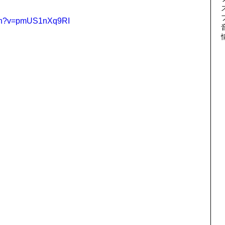
tch?v=pmUS1nXq9RI