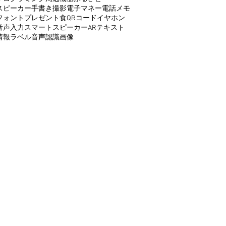
スピーカー
手書き
撮影
電子マネー
電話
メモ
フォント
プレゼント
食
QRコード
イヤホン
音声入力
スマートスピーカー
AR
テキスト
情報
ラベル
音声認識
画像