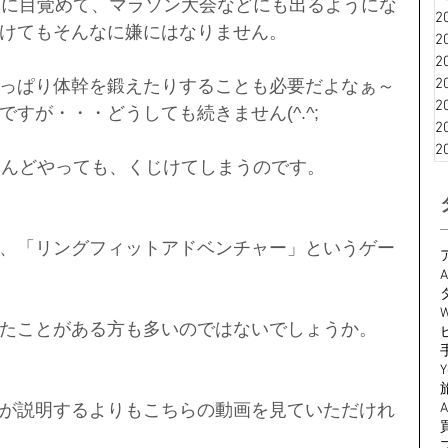
とに目覚めて、マラソン大会などにも出るようにな
2
けてもそんなに嫌にはなりません。
2
2
2
っぱり体幹を鍛えたりすることも必要だよなぁ～
2
すが・・・どうしても続きません(^.^;
2
2
なんどやっても、くじけてしまうのです。
、「リングフィットアドベンチャー」というゲー
A
W
たことがある方も多いのではないでしょうか。
Y
が説明するよりもこちらの動画を見ていただけれ