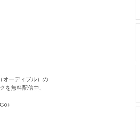
le（オーディブル）の
クを無料配信中。
o♪