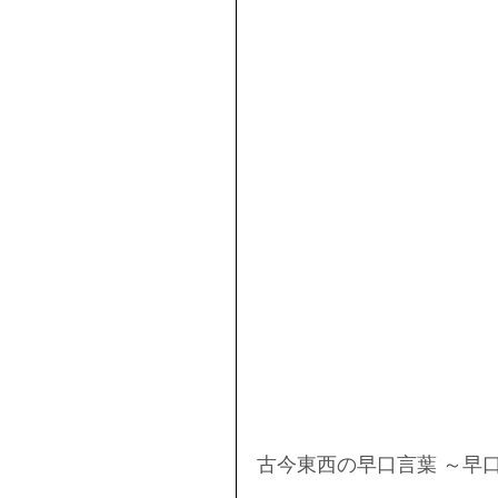
古今東西の早口言葉 ～早