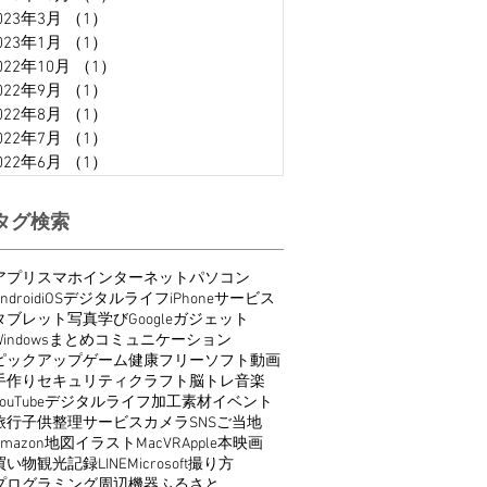
023年3月
（1）
1件の記事
023年1月
（1）
1件の記事
022年10月
（1）
1件の記事
022年9月
（1）
1件の記事
022年8月
（1）
1件の記事
022年7月
（1）
1件の記事
022年6月
（1）
1件の記事
タグ検索
アプリ
スマホ
インターネット
パソコン
ndroid
iOS
デジタルライフ
iPhone
サービス
タブレット
写真
学び
Google
ガジェット
indows
まとめ
コミュニケーション
ピックアップ
ゲーム
健康
フリーソフト
動画
手作り
セキュリティ
クラフト
脳トレ
音楽
ouTube
デジタルライフ
加工
素材
イベント
旅行
子供
整理
サービス
カメラ
SNS
ご当地
Amazon
地図
イラスト
Mac
VR
Apple
本
映画
買い物
観光
記録
LINE
Microsoft
撮り方
プログラミング
周辺機器
ふるさと