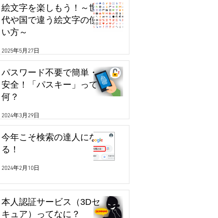
絵文字を楽しもう！～世
代や国で違う絵文字の使
い方～
2025年5月27日
パスワード不要で簡単・
安全！「パスキー」って
何？
2024年3月29日
今年こそ検索の達人にな
る！
2024年2月10日
本人認証サービス（3Dセ
キュア）ってなに？