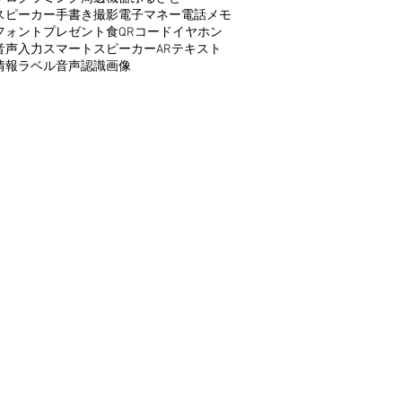
スピーカー
手書き
撮影
電子マネー
電話
メモ
フォント
プレゼント
食
QRコード
イヤホン
音声入力
スマートスピーカー
AR
テキスト
情報
ラベル
音声認識
画像