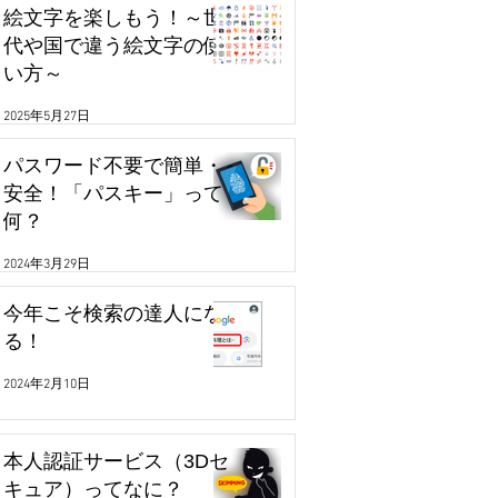
絵文字を楽しもう！～世
代や国で違う絵文字の使
い方～
2025年5月27日
パスワード不要で簡単・
安全！「パスキー」って
何？
2024年3月29日
今年こそ検索の達人にな
る！
2024年2月10日
本人認証サービス（3Dセ
キュア）ってなに？