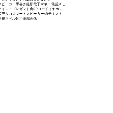
スピーカー
手書き
撮影
電子マネー
電話
メモ
フォント
プレゼント
食
QRコード
イヤホン
音声入力
スマートスピーカー
AR
テキスト
情報
ラベル
音声認識
画像