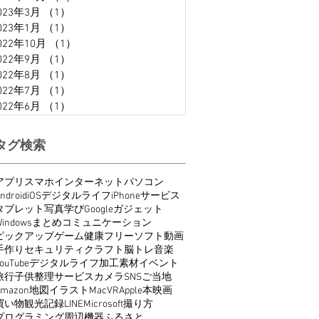
023年3月
（1）
1件の記事
023年1月
（1）
1件の記事
022年10月
（1）
1件の記事
022年9月
（1）
1件の記事
022年8月
（1）
1件の記事
022年7月
（1）
1件の記事
022年6月
（1）
1件の記事
タグ検索
アプリ
スマホ
インターネット
パソコン
ndroid
iOS
デジタルライフ
iPhone
サービス
タブレット
写真
学び
Google
ガジェット
indows
まとめ
コミュニケーション
ピックアップ
ゲーム
健康
フリーソフト
動画
手作り
セキュリティ
クラフト
脳トレ
音楽
ouTube
デジタルライフ
加工
素材
イベント
旅行
子供
整理
サービス
カメラ
SNS
ご当地
Amazon
地図
イラスト
Mac
VR
Apple
本
映画
買い物
観光
記録
LINE
Microsoft
撮り方
プログラミング
周辺機器
ふるさと