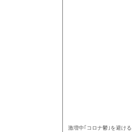
激増中｢コロナ鬱｣を避け