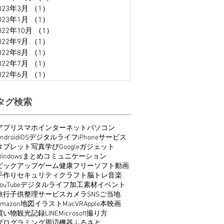
023年3月
（1）
1件の記事
023年1月
（1）
1件の記事
022年10月
（1）
1件の記事
022年9月
（1）
1件の記事
022年8月
（1）
1件の記事
022年7月
（1）
1件の記事
022年6月
（1）
1件の記事
タグ検索
アプリ
スマホ
インターネット
パソコン
ndroid
iOS
デジタルライフ
iPhone
サービス
タブレット
写真
学び
Google
ガジェット
indows
まとめ
コミュニケーション
ピックアップ
ゲーム
健康
フリーソフト
動画
手作り
セキュリティ
クラフト
脳トレ
音楽
ouTube
デジタルライフ
加工
素材
イベント
旅行
子供
整理
サービス
カメラ
SNS
ご当地
Amazon
地図
イラスト
Mac
VR
Apple
本
映画
買い物
観光
記録
LINE
Microsoft
撮り方
プログラミング
周辺機器
ふるさと