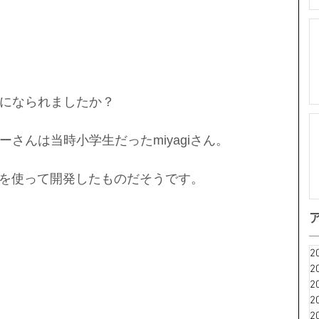
になられましたか？
さんは当時小学生だったmiyagiさん。
C＃を使って開発したものだそうです。
2
2
2
2
2