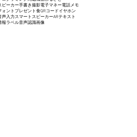
スピーカー
手書き
撮影
電子マネー
電話
メモ
フォント
プレゼント
食
QRコード
イヤホン
音声入力
スマートスピーカー
AR
テキスト
情報
ラベル
音声認識
画像