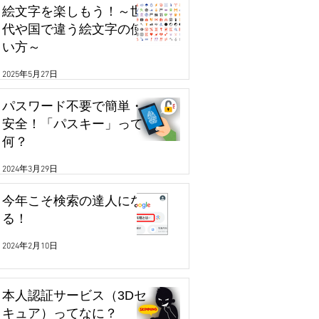
絵文字を楽しもう！～世
代や国で違う絵文字の使
い方～
2025年5月27日
パスワード不要で簡単・
安全！「パスキー」って
何？
2024年3月29日
今年こそ検索の達人にな
る！
2024年2月10日
本人認証サービス（3Dセ
キュア）ってなに？