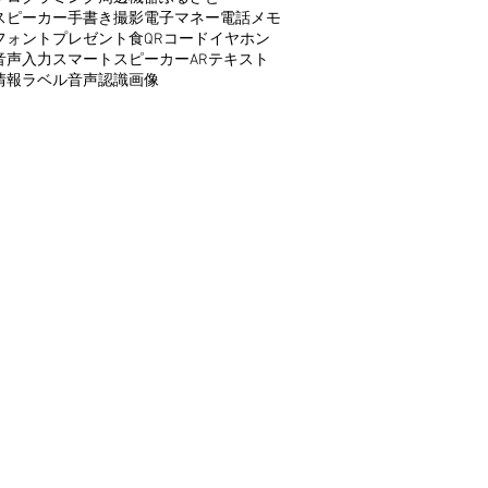
スピーカー
手書き
撮影
電子マネー
電話
メモ
フォント
プレゼント
食
QRコード
イヤホン
音声入力
スマートスピーカー
AR
テキスト
情報
ラベル
音声認識
画像