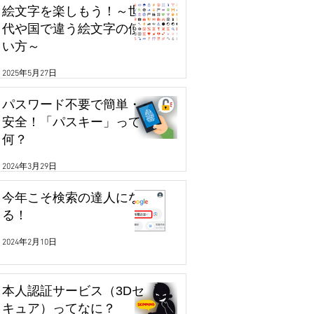
絵文字を楽しもう！～世
代や国で違う絵文字の使
い方～
2025年5月27日
パスワード不要で簡単・
安全！「パスキー」って
何？
2024年3月29日
今年こそ検索の達人にな
る！
2024年2月10日
本人認証サービス（3Dセ
キュア）ってなに？