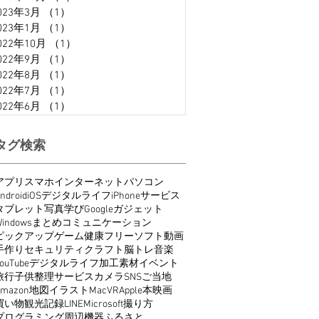
023年3月
（1）
1件の記事
023年1月
（1）
1件の記事
022年10月
（1）
1件の記事
022年9月
（1）
1件の記事
022年8月
（1）
1件の記事
022年7月
（1）
1件の記事
022年6月
（1）
1件の記事
タグ検索
アプリ
スマホ
インターネット
パソコン
ndroid
iOS
デジタルライフ
iPhone
サービス
タブレット
写真
学び
Google
ガジェット
indows
まとめ
コミュニケーション
ピックアップ
ゲーム
健康
フリーソフト
動画
手作り
セキュリティ
クラフト
脳トレ
音楽
ouTube
デジタルライフ
加工
素材
イベント
旅行
子供
整理
サービス
カメラ
SNS
ご当地
Amazon
地図
イラスト
Mac
VR
Apple
本
映画
買い物
観光
記録
LINE
Microsoft
撮り方
プログラミング
周辺機器
ふるさと