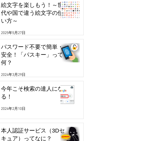
絵文字を楽しもう！～世
代や国で違う絵文字の使
い方～
2025年5月27日
パスワード不要で簡単・
安全！「パスキー」って
何？
2024年3月29日
今年こそ検索の達人にな
る！
2024年2月10日
本人認証サービス（3Dセ
キュア）ってなに？