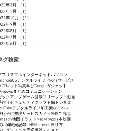
023年3月
（1）
1件の記事
023年1月
（1）
1件の記事
022年10月
（1）
1件の記事
022年9月
（1）
1件の記事
022年8月
（1）
1件の記事
022年7月
（1）
1件の記事
022年6月
（1）
1件の記事
タグ検索
アプリ
スマホ
インターネット
パソコン
ndroid
iOS
デジタルライフ
iPhone
サービス
タブレット
写真
学び
Google
ガジェット
indows
まとめ
コミュニケーション
ピックアップ
ゲーム
健康
フリーソフト
動画
手作り
セキュリティ
クラフト
脳トレ
音楽
ouTube
デジタルライフ
加工
素材
イベント
旅行
子供
整理
サービス
カメラ
SNS
ご当地
Amazon
地図
イラスト
Mac
VR
Apple
本
映画
買い物
観光
記録
LINE
Microsoft
撮り方
プログラミング
周辺機器
ふるさと