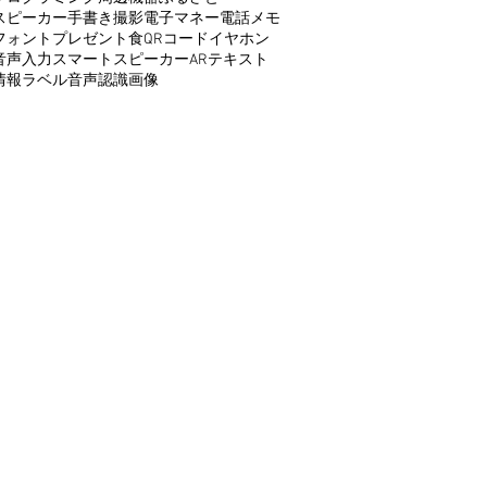
スピーカー
手書き
撮影
電子マネー
電話
メモ
フォント
プレゼント
食
QRコード
イヤホン
音声入力
スマートスピーカー
AR
テキスト
情報
ラベル
音声認識
画像