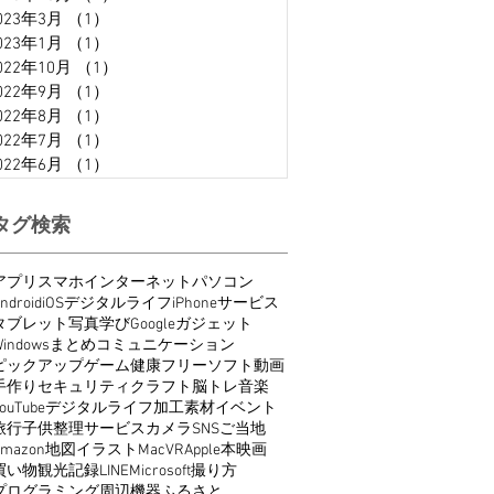
023年3月
（1）
1件の記事
023年1月
（1）
1件の記事
022年10月
（1）
1件の記事
022年9月
（1）
1件の記事
022年8月
（1）
1件の記事
022年7月
（1）
1件の記事
022年6月
（1）
1件の記事
タグ検索
アプリ
スマホ
インターネット
パソコン
ndroid
iOS
デジタルライフ
iPhone
サービス
タブレット
写真
学び
Google
ガジェット
indows
まとめ
コミュニケーション
ピックアップ
ゲーム
健康
フリーソフト
動画
手作り
セキュリティ
クラフト
脳トレ
音楽
ouTube
デジタルライフ
加工
素材
イベント
旅行
子供
整理
サービス
カメラ
SNS
ご当地
Amazon
地図
イラスト
Mac
VR
Apple
本
映画
買い物
観光
記録
LINE
Microsoft
撮り方
プログラミング
周辺機器
ふるさと