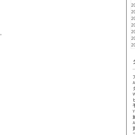
2
2
2
2
2
す。
2
2
A
W
Y