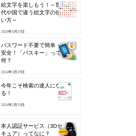
絵文字を楽しもう！～世
代や国で違う絵文字の使
い方～
2025年5月27日
パスワード不要で簡単・
安全！「パスキー」って
何？
2024年3月29日
今年こそ検索の達人にな
る！
2024年2月10日
本人認証サービス（3Dセ
キュア）ってなに？