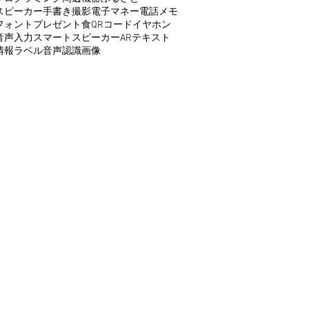
スピーカー
手書き
撮影
電子マネー
電話
メモ
フォント
プレゼント
食
QRコード
イヤホン
音声入力
スマートスピーカー
AR
テキスト
情報
ラベル
音声認識
画像