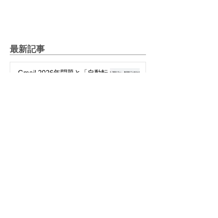
最新記事
Gmail 2026年問題と「自動転
送」への切り替え方
2025年12月12日
絵文字を楽しもう！～世代や国
で違う絵文字の使い方～
2025年5月27日
パスワード不要で簡単・安全！
「パスキー」って何？