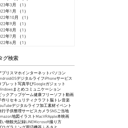
023年3月
（1）
1件の記事
023年1月
（1）
1件の記事
022年10月
（1）
1件の記事
022年9月
（1）
1件の記事
022年8月
（1）
1件の記事
022年7月
（1）
1件の記事
022年6月
（1）
1件の記事
タグ検索
アプリ
スマホ
インターネット
パソコン
ndroid
iOS
デジタルライフ
iPhone
サービス
タブレット
写真
学び
Google
ガジェット
indows
まとめ
コミュニケーション
ピックアップ
ゲーム
健康
フリーソフト
動画
手作り
セキュリティ
クラフト
脳トレ
音楽
ouTube
デジタルライフ
加工
素材
イベント
旅行
子供
整理
サービス
カメラ
SNS
ご当地
Amazon
地図
イラスト
Mac
VR
Apple
本
映画
買い物
観光
記録
LINE
Microsoft
撮り方
プログラミング
周辺機器
ふるさと