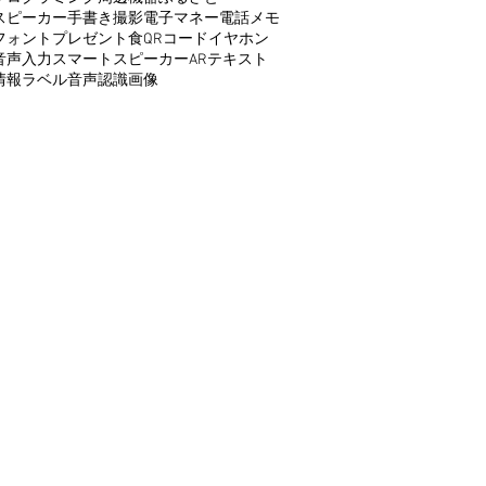
スピーカー
手書き
撮影
電子マネー
電話
メモ
フォント
プレゼント
食
QRコード
イヤホン
音声入力
スマートスピーカー
AR
テキスト
情報
ラベル
音声認識
画像