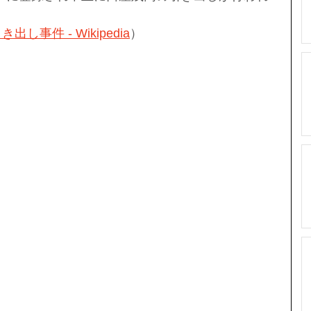
し事件 - Wikipedia
）