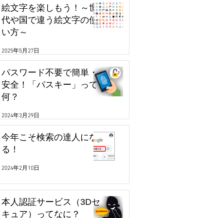
絵文字を楽しもう！～世
代や国で違う絵文字の使
い方～
2025年5月27日
パスワード不要で簡単・
安全！「パスキー」って
何？
2024年3月29日
今年こそ検索の達人にな
る！
2024年2月10日
本人認証サービス（3Dセ
キュア）ってなに？