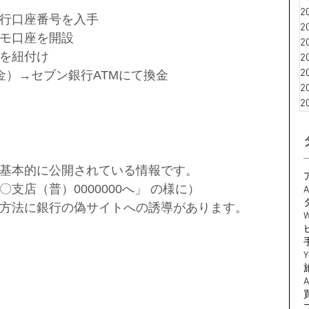
2
行口座番号を入手
2
モ口座を開設
2
を紐付け
2
2
金）→セブン銀行ATMにて換金
2
2
基本的に公開されている情報です。
支店（普）0000000へ」 の様に）
A
方法に銀行の偽サイトへの誘導があります。
W
Y