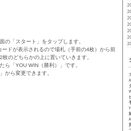
2
2
2
2
2
2
面の「スタート」をタップします。
2
にカードが表示されるので場札（手前の4枚）から前
2枚のどちらかの上に置いていきます。
ら「YOU WIN（勝利）」です。
」から変更できます。
A
W
Y