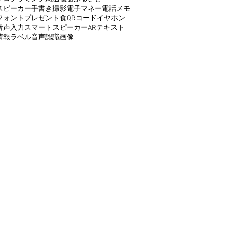
スピーカー
手書き
撮影
電子マネー
電話
メモ
フォント
プレゼント
食
QRコード
イヤホン
音声入力
スマートスピーカー
AR
テキスト
情報
ラベル
音声認識
画像