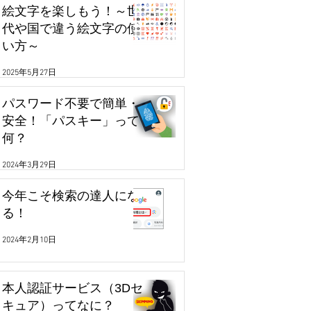
絵文字を楽しもう！～世
代や国で違う絵文字の使
い方～
2025年5月27日
パスワード不要で簡単・
安全！「パスキー」って
何？
2024年3月29日
今年こそ検索の達人にな
る！
2024年2月10日
本人認証サービス（3Dセ
キュア）ってなに？