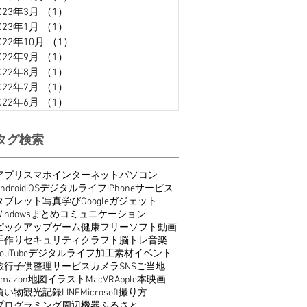
023年3月
（1）
1件の記事
023年1月
（1）
1件の記事
022年10月
（1）
1件の記事
022年9月
（1）
1件の記事
022年8月
（1）
1件の記事
022年7月
（1）
1件の記事
022年6月
（1）
1件の記事
タグ検索
アプリ
スマホ
インターネット
パソコン
ndroid
iOS
デジタルライフ
iPhone
サービス
タブレット
写真
学び
Google
ガジェット
indows
まとめ
コミュニケーション
ピックアップ
ゲーム
健康
フリーソフト
動画
手作り
セキュリティ
クラフト
脳トレ
音楽
ouTube
デジタルライフ
加工
素材
イベント
旅行
子供
整理
サービス
カメラ
SNS
ご当地
Amazon
地図
イラスト
Mac
VR
Apple
本
映画
買い物
観光
記録
LINE
Microsoft
撮り方
プログラミング
周辺機器
ふるさと