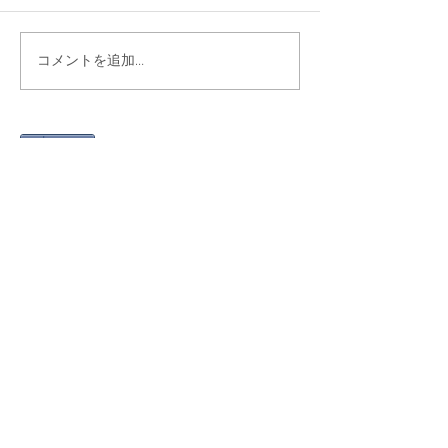
コメントを追加…
シェア
最新記事
Gmail 2026年問題と「自動転
送」への切り替え方
2025年12月12日
絵文字を楽しもう！～世代や国