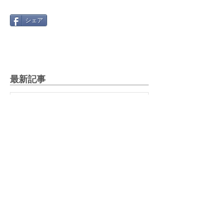
シェア
最新記事
Gmail 2026年問題と「自動転
送」への切り替え方
2025年12月12日
絵文字を楽しもう！～世代や国
で違う絵文字の使い方～
2025年5月27日