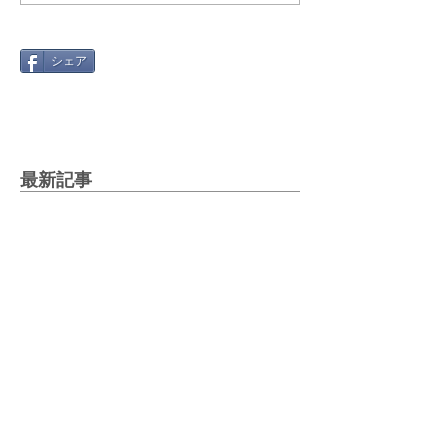
シェア
最新記事
Gmail 2026年問題と「自動転
送」への切り替え方
2025年12月12日
絵文字を楽しもう！～世代や国
で違う絵文字の使い方～
2025年5月27日