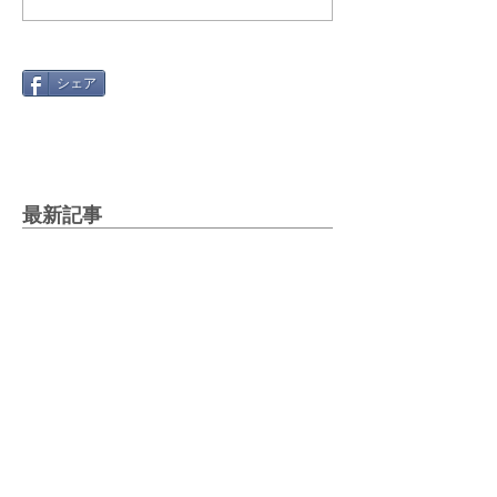
シェア
最新記事
Gmail 2026年問題と「自動転
送」への切り替え方
2025年12月12日
絵文字を楽しもう！～世代や国
で違う絵文字の使い方～
2025年5月27日