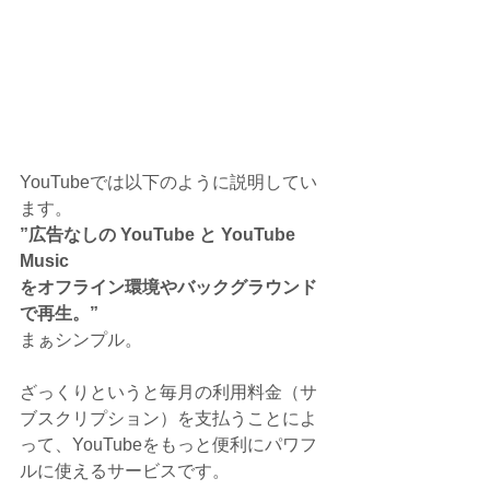
YouTubeでは以下のように説明してい
ます。
”広⁠告⁠な⁠し⁠の Y⁠o⁠u⁠T⁠u⁠b⁠e と Y⁠o⁠u⁠T⁠u⁠b⁠e⁠ 
⁠M⁠u⁠s⁠i⁠c 
を⁠オ⁠フ⁠ラ⁠イ⁠ン⁠環⁠境⁠や⁠バ⁠ッ⁠ク⁠グ⁠ラ⁠ウ⁠ン⁠ド⁠
で⁠再⁠生⁠。”
まぁシンプル。
ざっくりというと毎月の利用料金（サ
ブスクリプション）を支払うことによ
って、YouTubeをもっと便利にパワフ
ルに使えるサービスです。