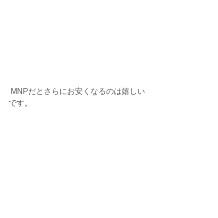
 MNPだとさらにお安くなるのは嬉しい
です。
＜まとめ＞
手ごろな大きさ　手ごろな価格　（実
際に役立ちそうな）使いやすい機能が
うまくバランスされています。
初めてのスマホ、ご高齢で今までのス
マホが辛くなってきた方に薦められる