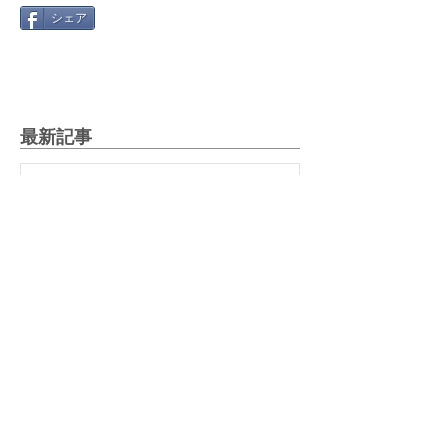
シェア
最新記事
Gmail 2026年問題と「自動転
送」への切り替え方
2025年12月12日
絵文字を楽しもう！～世代や国
で違う絵文字の使い方～
2025年5月27日