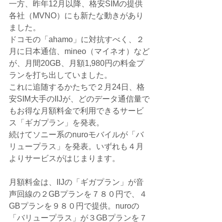
一方、昨年12月以降、格安SIMの提供
各社（MVNO）にも新たな動きがあり
ました。
ドコモの「ahamo」に対抗すべく、２
月に日本通信、mineo（マイネオ）など
が、月間20GB、月額1,980円の料金プ
ランを打ち出していました。
これに追随するかたちで２月24日、格
安SIM大手のIIJが、どのデータ通信量で
もお得な月額料金で利用できるサービ
ス「ギガプラン」を発表。
続けてソニー系のnuroモバイルが「バ
リュープラス」を発表。いずれも４月
よりサービスがはじまります。
月額料金は、IIJの「ギガプラン」が音
声回線の２GBプランを７８０円で、４
GBプランを９８０円で提供。nuroの
「バリュープラス」が３GBプランを７