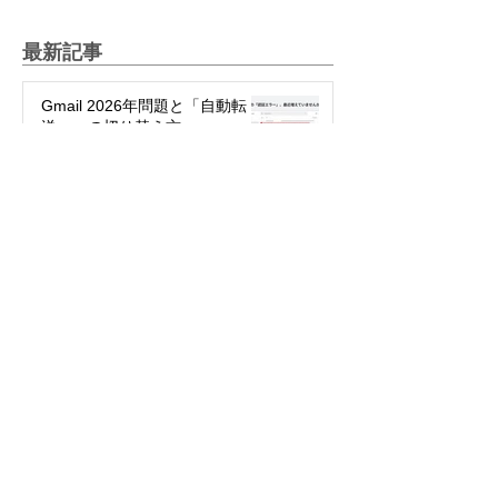
最新記事
Gmail 2026年問題と「自動転
送」への切り替え方
2025年12月12日
絵文字を楽しもう！～世代や国
で違う絵文字の使い方～
2025年5月27日
パスワード不要で簡単・安全！
「パスキー」って何？
2024年3月29日