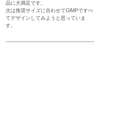
品に大満足です。
次は推奨サイズに合わせてGIMPですべ
てデザインしてみようと思っていま
す。
デジタルライフ・コンシェルジュ　
西　千草
ホームコンじゅく瀬戸赤重教室（愛
知）
https://happyhours.jp/