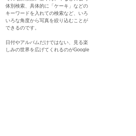
体別検索、具体的に「ケーキ」などの
キーワードを入れての検索など、いろ
いろな角度から写真を絞り込むことが
できるのです。
日付やアルバムだけではない、見る楽
しみの世界を広げてくれるのがGoogle
フォトです。
ぜひみなさんも、写真を見返す楽しさ
を感じてみてくださいね。
※「おもいでばこ」からGoogleフォト
へのアップロードに関しては、以下の2
点についてご注意ください。
Googleフォトへのアップロード
は、Googleフォトの設定に関わら
ず[元の画質]で行われます。