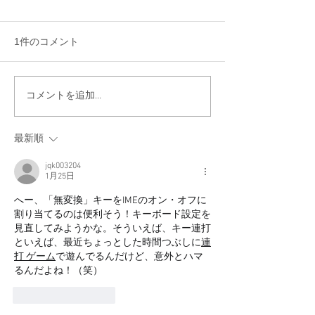
1件のコメント
コメントを追加…
最新順
jqk003204
1月25日
へー、「無変換」キーをIMEのオン・オフに
割り当てるのは便利そう！キーボード設定を
見直してみようかな。そういえば、キー連打
といえば、最近ちょっとした時間つぶしに
連
打 ゲーム
で遊んでるんだけど、意外とハマ
るんだよね！（笑）
いいね！
返信