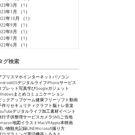
023年3月
（1）
1件の記事
023年1月
（1）
1件の記事
022年10月
（1）
1件の記事
022年9月
（1）
1件の記事
022年8月
（1）
1件の記事
022年7月
（1）
1件の記事
022年6月
（1）
1件の記事
タグ検索
アプリ
スマホ
インターネット
パソコン
ndroid
iOS
デジタルライフ
iPhone
サービス
タブレット
写真
学び
Google
ガジェット
indows
まとめ
コミュニケーション
ピックアップ
ゲーム
健康
フリーソフト
動画
手作り
セキュリティ
クラフト
脳トレ
音楽
ouTube
デジタルライフ
加工
素材
イベント
旅行
子供
整理
サービス
カメラ
SNS
ご当地
Amazon
地図
イラスト
Mac
VR
Apple
本
映画
買い物
観光
記録
LINE
Microsoft
撮り方
プログラミング
周辺機器
ふるさと