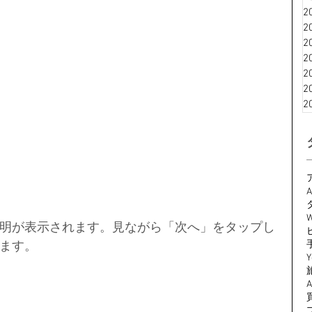
2
2
2
2
2
2
2
A
W
明が表示されます。見ながら「次へ」をタップし
ます。
Y