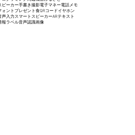
スピーカー
手書き
撮影
電子マネー
電話
メモ
フォント
プレゼント
食
QRコード
イヤホン
音声入力
スマートスピーカー
AR
テキスト
情報
ラベル
音声認識
画像