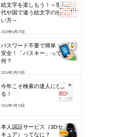
絵文字を楽しもう！～世
代や国で違う絵文字の使
い方～
2025年5月27日
パスワード不要で簡単・
安全！「パスキー」って
何？
2024年3月29日
今年こそ検索の達人にな
る！
2024年2月10日
本人認証サービス（3Dセ
キュア）ってなに？