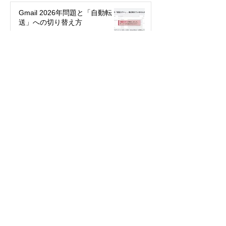
Gmail 2026年問題と「自動転
送」への切り替え方
2025年12月12日
絵文字を楽しもう！～世代や国
で違う絵文字の使い方～
2025年5月27日
パスワード不要で簡単・安全！
「パスキー」って何？
2024年3月29日
今年こそ検索の達人になる！