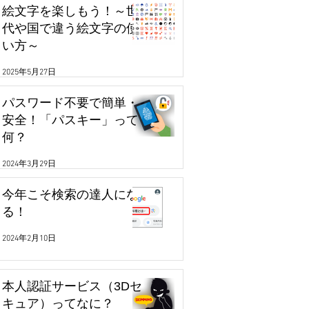
絵文字を楽しもう！～世
代や国で違う絵文字の使
い方～
2025年5月27日
パスワード不要で簡単・
安全！「パスキー」って
何？
2024年3月29日
今年こそ検索の達人にな
る！
2024年2月10日
本人認証サービス（3Dセ
キュア）ってなに？