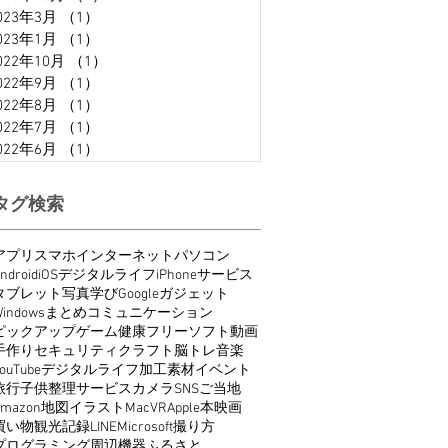
023年3月
（1）
1件の記事
023年1月
（1）
1件の記事
022年10月
（1）
1件の記事
022年9月
（1）
1件の記事
022年8月
（1）
1件の記事
022年7月
（1）
1件の記事
022年6月
（1）
1件の記事
タグ検索
アプリ
スマホ
インターネット
パソコン
ndroid
iOS
デジタルライフ
iPhone
サービス
タブレット
写真
学び
Google
ガジェット
indows
まとめ
コミュニケーション
ピックアップ
ゲーム
健康
フリーソフト
動画
手作り
セキュリティ
クラフト
脳トレ
音楽
ouTube
デジタルライフ
加工
素材
イベント
旅行
子供
整理
サービス
カメラ
SNS
ご当地
Amazon
地図
イラスト
Mac
VR
Apple
本
映画
買い物
観光
記録
LINE
Microsoft
撮り方
プログラミング
周辺機器
ふるさと