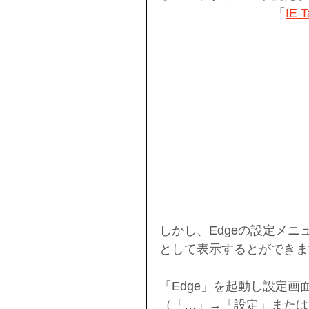
「
IE T
しかし、Edgeの設定メニ
として表示するとができま
「Edge」を起動し設定画
（「…」→「設定」または edge:/