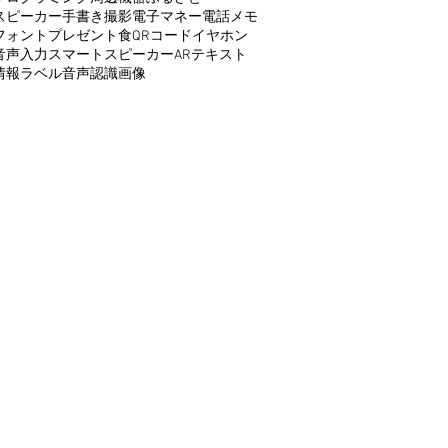
スピーカー
手書き
撮影
電子マネー
電話
メモ
フォント
プレゼント
食
QRコード
イヤホン
音声入力
スマートスピーカー
AR
テキスト
情報
ラベル
音声認識
画像