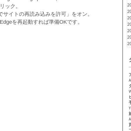
2
リック。
2
er モードでサイトの再読み込みを許可」をオン。
2
dgeを再起動すれば準備OKです。
2
2
2
2
A
W
Y