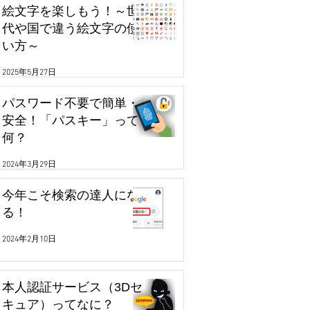
絵文字を楽しもう！～世
代や国で違う絵文字の使
い方～
2025年5月27日
パスワード不要で簡単・
安全！「パスキー」って
何？
2024年3月29日
今年こそ検索の達人にな
る！
2024年2月10日
本人認証サービス（3Dセ
キュア）ってなに？