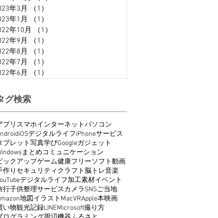
023年3月
（1）
1件の記事
023年1月
（1）
1件の記事
022年10月
（1）
1件の記事
022年9月
（1）
1件の記事
022年8月
（1）
1件の記事
022年7月
（1）
1件の記事
022年6月
（1）
1件の記事
タグ検索
アプリ
スマホ
インターネット
パソコン
ndroid
iOS
デジタルライフ
iPhone
サービス
タブレット
写真
学び
Google
ガジェット
indows
まとめ
コミュニケーション
ピックアップ
ゲーム
健康
フリーソフト
動画
手作り
セキュリティ
クラフト
脳トレ
音楽
ouTube
デジタルライフ
加工
素材
イベント
旅行
子供
整理
サービス
カメラ
SNS
ご当地
Amazon
地図
イラスト
Mac
VR
Apple
本
映画
買い物
観光
記録
LINE
Microsoft
撮り方
プログラミング
周辺機器
ふるさと