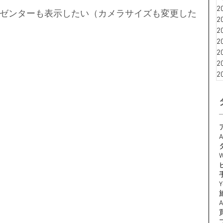
2
ゼンターも表示したい（カメラサイズも変更した
2
2
2
2
2
2
A
W
Y